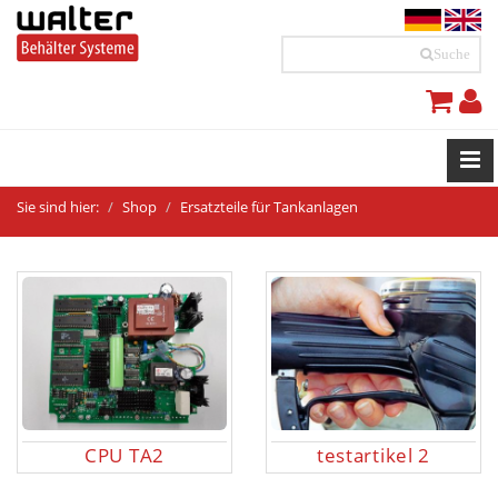
Suche
Sie sind hier:
Shop
Ersatzteile für Tankanlagen
CPU TA2
testartikel 2