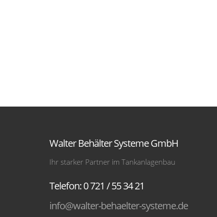
Walter Behälter Systeme GmbH
Ihr starker Partner im Tankanlagenbau
Telefon: 0 721 / 55 34 21
info@walter-behaelter-systeme.de