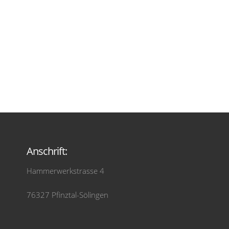
Anschrift:
Hammerwerkstrasse 4
76327 Pfinztal-Sölingen